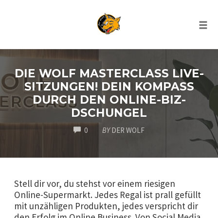
Nav
ums
Zum
Inhalt
DIE WOLF MASTERCLASS LIVE-
springen
SITZUNGEN! DEIN KOMPASS
DURCH DEN ONLINE-BIZ-
DSCHUNGEL
COMMENTS
0
BY
DER WOLF
Stell dir vor, du stehst vor einem riesigen
Online-Supermarkt. Jedes Regal ist prall gefüllt
mit unzähligen Produkten, jedes verspricht dir
den Erfolg im Online Business. Von Social Media