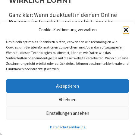
WIRKLICH LOHNT
Ganz klar: Wenn du aktuell in deinem Online
Business feststeckst, unsicher bist, welche
nächsten Schritte du gehen sollst, oder
Cookie-Zustimmung verwalten
schlichtweg eine verlässliche Quelle für
aktuelle
Strategien suchst, dann ist die Wolf Masterclass
Um dir ein optimales Erlebnis zu bieten, verwenden wir Technologien wie
Cookies, um Geräteinformationen zu speichern und/oder darauf zuzugreifen.
ein
e Investition, die sich auszahlen kann. Sie ist
Wenn du diesen Technologien zustimmst, können wir Daten wie das
besonders wertvoll für Solopreneure, kleine
Surfverhalten oder eindeutige IDs auf dieser Website verarbeiten. Wenn du deine
Agenturen oder etablierte Unternehmen, die
Zustimmung nicht erteilst oder zurückziehst, können bestimmte Merkmale und
ihre Online-Strategien optimieren wollen, aber
Funktionen beeinträchtigt werden.
keine riesigen Budgets für
Unternehmensberatung ausgeben möchten.
Akzeptieren
Auch wenn du am Anfang stehst und eine solide
Basis aufbauen willst, ohne dich von Anfang an
Ablehnen
in Fehlentscheidungen zu verrennen, findest
du hier wertvolle Orientierung.
Einstellungen ansehen
Wenn du hingegen jemanden suchst, der dir
Datenschutzerklärung
eine „Plug-and-Play“-Lösung oder ein „Get-