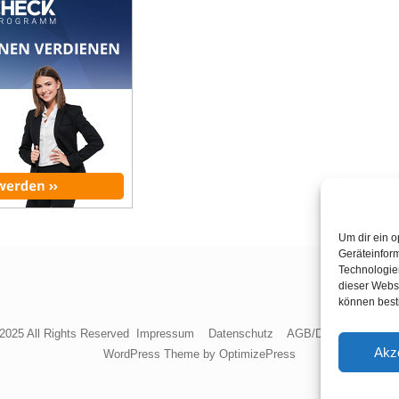
Um dir ein o
Geräteinfor
Technologien
dieser Websi
können best
2025 All Rights Reserved
Impressum
Datenschutz
AGB/Disclaimer
Fak
Akz
WordPress Theme by OptimizePress